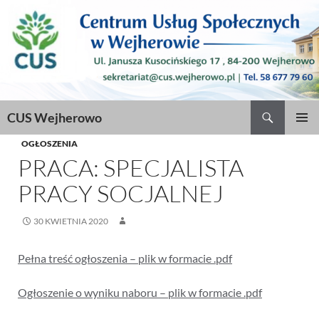
Szukaj
CUS Wejherowo
PRZEJDŹ
MENU
DO
OGŁOSZENIA
GŁÓWN
TREŚCI
PRACA: SPECJALISTA
PRACY SOCJALNEJ
30 KWIETNIA 2020
Pełna treść ogłoszenia – plik w formacie .pdf
Ogłoszenie o wyniku naboru – plik w formacie .pdf