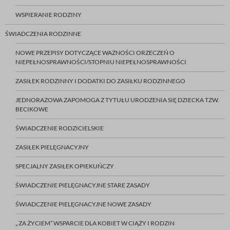
WSPIERANIE RODZINY
ŚWIADCZENIA RODZINNE
NOWE PRZEPISY DOTYCZĄCE WAŻNOŚCI ORZECZEŃ O
NIEPEŁNOSPRAWNOŚCI/STOPNIU NIEPEŁNOSPRAWNOŚCI
ZASIŁEK RODZINNY I DODATKI DO ZASIŁKU RODZINNEGO
JEDNORAZOWA ZAPOMOGA Z TYTUŁU URODZENIA SIĘ DZIECKA TZW.
BECIKOWE
ŚWIADCZENIE RODZICIELSKIE
ZASIŁEK PIELĘGNACYJNY
SPECJALNY ZASIŁEK OPIEKUŃCZY
ŚWIADCZENIE PIELĘGNACYJNE STARE ZASADY
ŚWIADCZENIE PIELĘGNACYJNE NOWE ZASADY
„ ZA ŻYCIEM” WSPARCIE DLA KOBIET W CIĄŻY I RODZIN